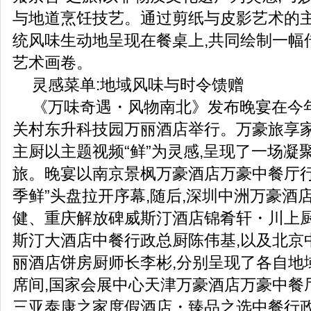
与地道烹饪技艺。通过剪纸与皮影艺术的主
统风味生动地呈现在餐桌上,共同绘制一幅
艺术画卷。
灵感菜单:地域风味与时令馈赠
《万味奇遇・风物南北》发布晚宴在今
关村东升科技园万丽酒店举行。万豪旅享家
主厨以主题视频“鲜”为灵感,呈现了一场凝
旅。晚宴以南京景枫万豪酒店万豪中餐厅行
季鲜”头盘拉开序幕,随后,深圳中洲万豪酒
健、重庆解放碑威斯汀酒店锦肴轩・川上
斯汀大酒店中餐行政总厨陈伟基,以及北京
丽酒店饼房厨师长李彬,分别呈现了各自地域
席间,国家会展中心天津万豪酒店万豪中餐
三亚泰康之家度假酒店・臻品之选中餐行