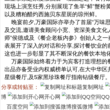
现场上演烹饪秀,分别展现了鱼羊“鲜”蟹粉
以及糟粕醋灼西施贝东星斑的琼州鲜。
晚宴前夕,万豪国际亦举办了首届“万味
及交流,邀请美食顾问小宽、资深美食文化
师”侯德成及《餐企老板内参》创始人之一
表展开了深入的对话和分享,探讨餐饮业的
这也进一步彰显了其不断深化的餐饮本地
万豪国际始终着力于为宾客打造理想的
出品亦备受业内权威榜单认可,在大中华区
星级餐厅,及5家黑珍珠餐厅指南钻级餐厅
分享或转贴至：
复制网址
博
开心网
Q
百度空间
搜弧微博