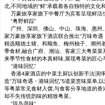
北,不同地域的“鲜”承载着各自独特的文化
万豪旅享家旗下中餐厅为宾客呈现鲜活
“粤野鲜踪”
广州、深圳、佛山、中山、珠海、惠州、汕
家万豪旅享家旗下酒店联合推出“万味奇遇
精选顺德土猪、和顺鱼、梅州柚子、潮州
季食材,融合广府、潮汕、客家三大粤菜菜
来季节性食材的本真鲜味,展现粤菜的匠心
“港味回忆”
香港4家酒店的中菜主厨以创新手法演绎
造“万味奇遇・港味回忆”5道菜赏味菜单,
等粤菜常见食材入馔,与食客分享地道的香
却不失传统韵味的精致粤菜。
“琼岛寻味”