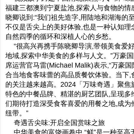
福建三都澳到宁夏盐池,探索人与食物的情
晓卿说到:“我们祖先造字,用陆地和湖海的至
不仅是舌尖上的美好体验,也是一种认知理念。
自然四季的循环和深植人心的乡愁。
“很高兴再携手陈晓卿导演,带领美食爱
地域,探索中华美食的多样与人文。”万豪
席运营官马雷(Michael Malik)表示,“
合当地食客味蕾的高品质餐饮体验。当下,
的关注越来越高。2024「万味奇遇」聚焦
特色的中餐品牌、精湛的厨艺团队,呈现多
们期待打造深受食客喜爱的用餐之地,成为
纽带。”
奇遇舌尖味:开启全国赏味之旅
中华美食的富饶画卷中,“鲜”是一种至高