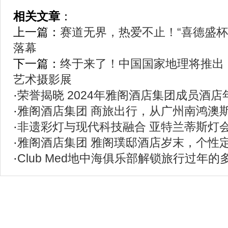
相关文章
：
上一篇：
赛道无界，热爱不止！“喜德盛杯”
落幕
下一篇：
终于来了！中国国家地理将推出
艺术摄影展
·
荣誉揭晓 2024年雅阁酒店集团成员酒
·
雅阁酒店集团 商旅出行，从广州南鸿澳
·
非遗彩灯与现代科技融合 亚特兰蒂斯灯
·
雅阁酒店集团 雅阁璞邸酒店岁末，个性
·
Club Med地中海俱乐部解锁旅行过年