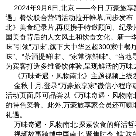
2024年9月6日,北京 ——今日,万豪旅享
遇」餐饮联合营销活动拉开帷幕,同步发布
北》美食纪录片,再度携手特邀顾问、纪录
国美食背后的人文风土和饮食文化。新一季
味”引领“万味”,旗下大中华区超300家中餐
味”、“茶酒提鲜味”、“家常弥鲜味”、“当地
为宾客打造多维餐饮体验,呈现鲜活的万味
《万味奇遇・风物南北》主题视频上线
金秋十月,登录“万豪旅享家”微信小程
活动页面,即可品尝以《万味奇遇・风物南
的特色菜肴。此外,万豪旅享家会员还可赚
礼遇。
万味奇遇・风物南北:探索饮食的鲜活哲
视频故事跨越中国南北,聚焦时令“鲜”味