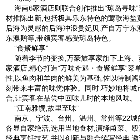
海南6家酒店则联合创作推出“琼岛寻味”
材推陈出新,包括极具乐东特色的莺歌海盐
后海为灵感的后海冲浪贵妃贝,产自万宁东
东澳鹅等,带领宾客感受琼岛特色。
“食聚鲜享”
随着季节的变换,万豪旅享家旗下上海、
家酒店,精心打造“万味奇遇・食聚鲜享”菜
性,以鱼肉和羊肉的鲜美为基础,佐以特制酱
刻带来丰富的味觉体验。同时,巧妙地将城
合,让宾客在品尝中回味儿时的本地风味。
“江南雅馔,故里至味”
南京、宁波、台州、温州、常州等22城
各显自家绝活,选用当地食材,演绎甬菜、
经典烹饪技艺,并以创新与融合续写经典,