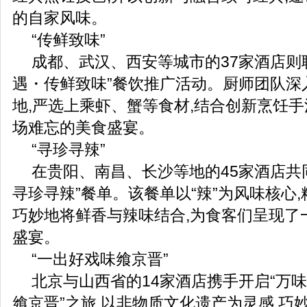
的自家风味。
“传鲜致味”
成都、武汉、西安等城市的37家酒店则
遇・传鲜致味”餐饮推广活动。厨师团队深
地,严选上乘虾、蟹等食材,结合创新烹饪手
场难忘的美食盛宴。
“寻珍寻辣”
在贵阳、南昌、长沙等地的45家酒店共同
寻珍寻辣”餐单。该餐单以“辣”为风味核心,
巧妙地将鲜香与辣味结合,为食客们呈现了
盛宴。
“一出好戏味飨京晋”
北京与山西省的14家酒店携手开启“万
飨京晋”之旅,以非物质文化遗产为灵感,巧